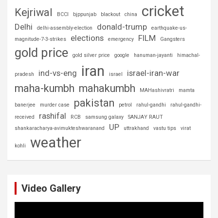
cricket
Kejriwal
BCCI
bjppunjab
blackout
china
Delhi
donald-trump
delhi-assembly-election
earthquake-us-
elections
FILM
magnitude-7-3-strikes
emergency
Gangsters
gold price
gold silver price
google
hanuman-jayanti
himachal-
iran
ind-vs-eng
israel-iran-war
pradesh
israel
maha-kumbh
mahakumbh
MAHashivratri
mamta
pakistan
banerjee
murder case
petrol
rahul-gandhi
rahul-gandhi-
rashifal
received
RCB
samsung galaxy
SANJAY RAUT
UP
shankaracharya-avimukteshwaranand
uttrakhand
vastu tips
virat
weather
kohli
Video Gallery
Video
Player