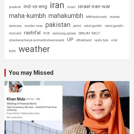
iran
ind-vs-eng
israel-iran-war
pradesh
israel
maha-kumbh
mahakumbh
MAHashivratri
mamta
pakistan
banerjee
murder case
petrol
rahul-gandhi
rahul-gandhi-
rashifal
received
RCB
samsung galaxy
SANJAY RAUT
UP
shankaracharya-avimukteshwaranand
uttrakhand
vastu tips
virat
weather
kohli
You may Missed