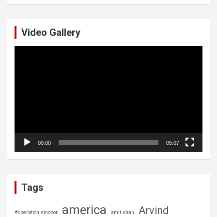
a
r
c
Video Gallery
h
Video
Player
00:00
05:07
Tags
america
Arvind
#operation sindoor
amit shah