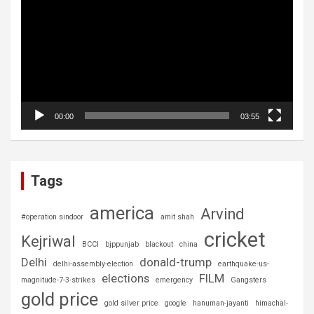
00:00
03:55
Tags
america
Arvind
#operation sindoor
amit shah
cricket
Kejriwal
BCCI
bjppunjab
blackout
china
Delhi
donald-trump
delhi-assembly-election
earthquake-us-
elections
FILM
magnitude-7-3-strikes
emergency
Gangsters
gold price
gold silver price
google
hanuman-jayanti
himachal-