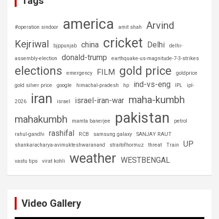
Tags
america
Arvind
#operation sindoor
amit shah
cricket
Kejriwal
china
Delhi
bjppunjab
delhi-
donald-trump
assembly-election
earthquake-us-magnitude-7-3-strikes
elections
gold price
FILM
emergency
goldprice
ind-vs-eng
gold silver price
google
himachal-pradesh
hp
IPL
ipl-
iran
maha-kumbh
israel-iran-war
2026
israel
pakistan
mahakumbh
mamta banerjee
petrol
rashifal
rahul-gandhi
RCB
samsung galaxy
SANJAY RAUT
UP
shankaracharya-avimukteshwaranand
straitofhormuz
threat
Train
weather
WESTBENGAL
vastu tips
virat kohli
Video Gallery