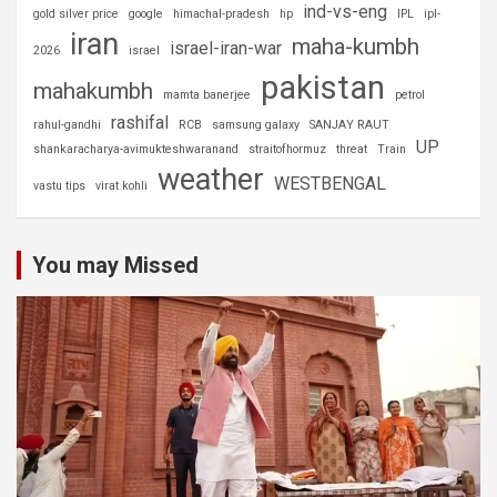
ind-vs-eng
gold silver price
google
himachal-pradesh
hp
IPL
ipl-
iran
maha-kumbh
israel-iran-war
2026
israel
pakistan
mahakumbh
mamta banerjee
petrol
rashifal
rahul-gandhi
RCB
samsung galaxy
SANJAY RAUT
UP
shankaracharya-avimukteshwaranand
straitofhormuz
threat
Train
weather
WESTBENGAL
vastu tips
virat kohli
You may Missed