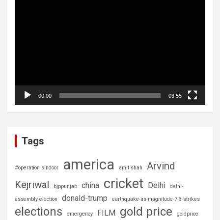
Video
Player
00:00
03:55
Tags
america
Arvind
#operation sindoor
amit shah
cricket
Kejriwal
china
Delhi
bjppunjab
delhi-
donald-trump
assembly-election
earthquake-us-magnitude-7-3-strikes
elections
gold price
FILM
emergency
goldprice