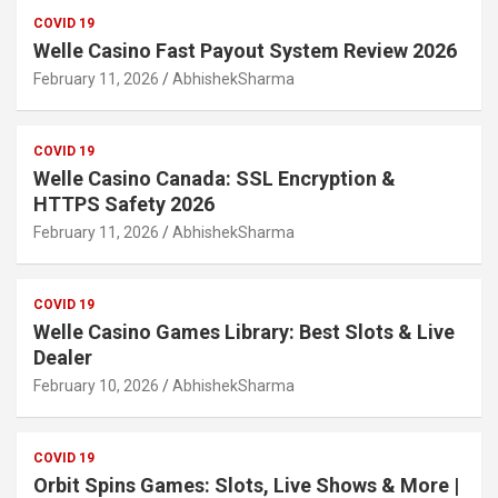
COVID 19
Welle Casino Fast Payout System Review 2026
February 11, 2026
AbhishekSharma
COVID 19
Welle Casino Canada: SSL Encryption &
HTTPS Safety 2026
February 11, 2026
AbhishekSharma
COVID 19
Welle Casino Games Library: Best Slots & Live
Dealer
February 10, 2026
AbhishekSharma
COVID 19
Orbit Spins Games: Slots, Live Shows & More |