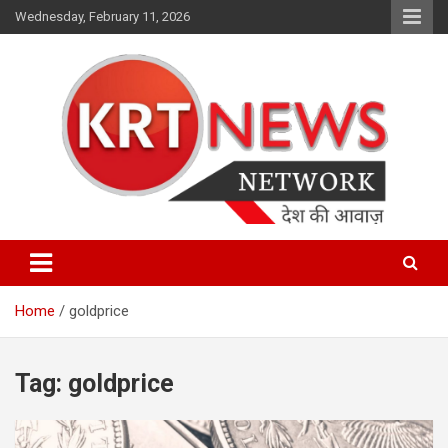
Skip
Wednesday, February 11, 2026
to
content
Punjab | Himachal | J& K
KRT News Network
Home
goldprice
Tag:
goldprice