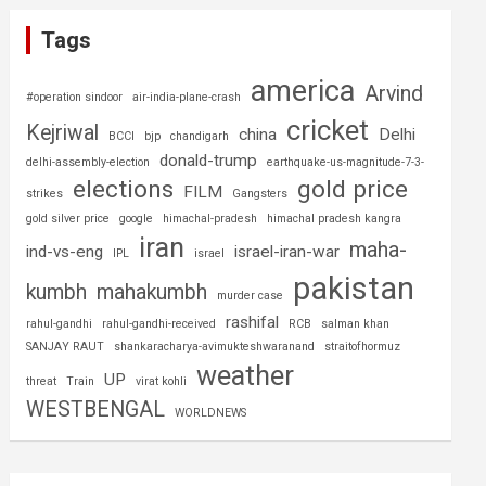
Tags
america
Arvind
#operation sindoor
air-india-plane-crash
cricket
Kejriwal
china
Delhi
BCCI
bjp
chandigarh
donald-trump
delhi-assembly-election
earthquake-us-magnitude-7-3-
elections
gold price
FILM
strikes
Gangsters
gold silver price
google
himachal-pradesh
himachal pradesh kangra
iran
maha-
ind-vs-eng
israel-iran-war
IPL
israel
pakistan
kumbh
mahakumbh
murder case
rashifal
rahul-gandhi
rahul-gandhi-received
RCB
salman khan
SANJAY RAUT
shankaracharya-avimukteshwaranand
straitofhormuz
weather
UP
threat
Train
virat kohli
WESTBENGAL
WORLDNEWS