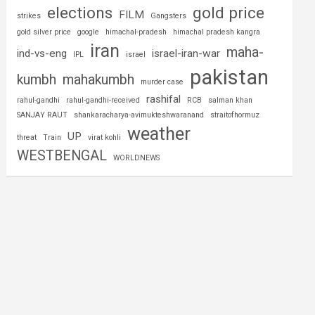
elections
gold price
FILM
strikes
Gangsters
gold silver price
google
himachal-pradesh
himachal pradesh kangra
iran
maha-
ind-vs-eng
israel-iran-war
IPL
israel
pakistan
kumbh
mahakumbh
murder case
rashifal
rahul-gandhi
rahul-gandhi-received
RCB
salman khan
SANJAY RAUT
shankaracharya-avimukteshwaranand
straitofhormuz
weather
UP
threat
Train
virat kohli
WESTBENGAL
WORLDNEWS