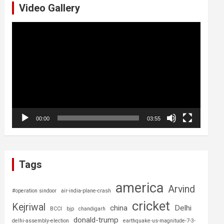
Video Gallery
Video
Player
00:00
03:55
Tags
america
Arvind
#operation sindoor
air-india-plane-crash
cricket
Kejriwal
china
Delhi
BCCI
bjp
chandigarh
donald-trump
delhi-assembly-election
earthquake-us-magnitude-7-3-