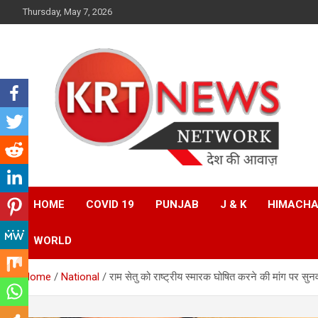
Skip
Thursday, May 7, 2026
to
content
Punjab | Himachal | J& K
KRT News Network
HOME
COVID 19
PUNJAB
J & K
HIMACHA
WORLD
Home
National
राम सेतु को राष्ट्रीय स्मारक घोषित करने की मांग पर सुनव