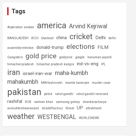
Tags
america
Arvind Kejriwal
#operation sindoor
cricket
china
Delhi
BANGLADESH
BCCI
blackout
delhi-
elections
donald-trump
FILM
assembly-election
gold price
Gangsters
goldprice
google
hanuman-jayanti
ind-vs-eng
himachal-pradesh
himachal pradesh kangra
IPL
iran
maha-kumbh
israel-iran-war
mahakumbh
MAHashivratri
mamta banerjee
murder case
pakistan
petrol
rahul-gandhi
rahul-gandhi-received
rashifal
RCB
salman khan
samsung galaxy
shankaracharya-
UP
avimukteshwaranand
straitofhormuz
threat
uttrakhand
weather
WESTBENGAL
WORLDNEWS