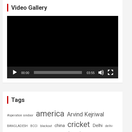
Video Gallery
Video
Player
00:00
03:55
Tags
america
Arvind Kejriwal
#operation sindoor
cricket
china
Delhi
BANGLADESH
BCCI
blackout
delhi-