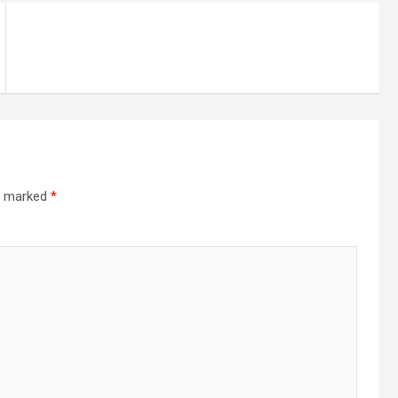
re marked
*