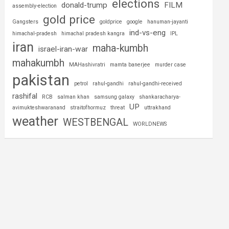
elections
donald-trump
FILM
assembly-election
gold price
Gangsters
goldprice
google
hanuman-jayanti
ind-vs-eng
himachal-pradesh
himachal pradesh kangra
IPL
iran
maha-kumbh
israel-iran-war
mahakumbh
MAHashivratri
mamta banerjee
murder case
pakistan
petrol
rahul-gandhi
rahul-gandhi-received
rashifal
RCB
salman khan
samsung galaxy
shankaracharya-
UP
avimukteshwaranand
straitofhormuz
threat
uttrakhand
weather
WESTBENGAL
WORLDNEWS