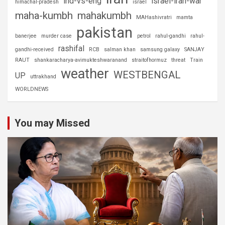
ind-vs-eng
israel-iran-war
himachal-pradesh
israel
maha-kumbh
mahakumbh
MAHashivratri
mamta
pakistan
banerjee
murder case
petrol
rahul-gandhi
rahul-
rashifal
gandhi-received
RCB
salman khan
samsung galaxy
SANJAY
RAUT
shankaracharya-avimukteshwaranand
straitofhormuz
threat
Train
weather
WESTBENGAL
UP
uttrakhand
WORLDNEWS
You may Missed