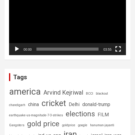
00:00
03:55
Tags
america
Arvind Kejriwal
BCCI
blackout
cricket
china
Delhi
donald-trump
chandigarh
elections
FILM
earthquake-us-magnitude-7-3-strikes
gold price
Gangsters
goldprice
google
hanuman-jayanti
iran