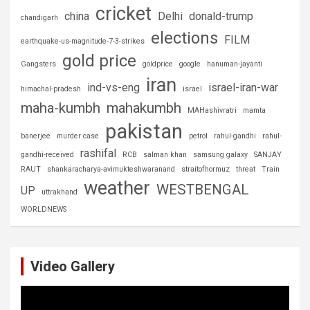
cricket
china
Delhi
donald-trump
chandigarh
elections
FILM
earthquake-us-magnitude-7-3-strikes
gold price
Gangsters
goldprice
google
hanuman-jayanti
iran
ind-vs-eng
israel-iran-war
himachal-pradesh
israel
maha-kumbh
mahakumbh
MAHashivratri
mamta
pakistan
banerjee
murder case
petrol
rahul-gandhi
rahul-
rashifal
gandhi-received
RCB
salman khan
samsung galaxy
SANJAY
RAUT
shankaracharya-avimukteshwaranand
straitofhormuz
threat
Train
weather
WESTBENGAL
UP
uttrakhand
WORLDNEWS
Video Gallery
Video
Player