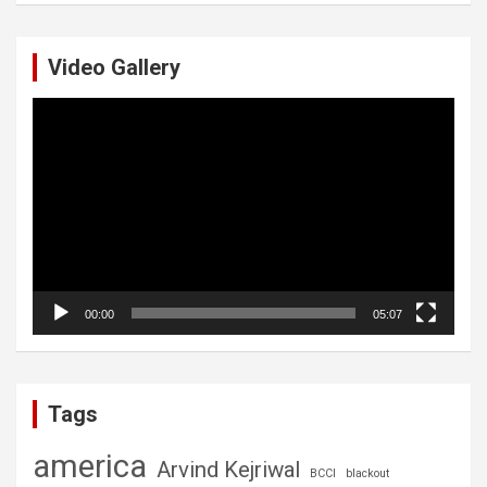
r
c
Video Gallery
h
Video
Player
00:00
05:07
Tags
america
Arvind Kejriwal
BCCI
blackout