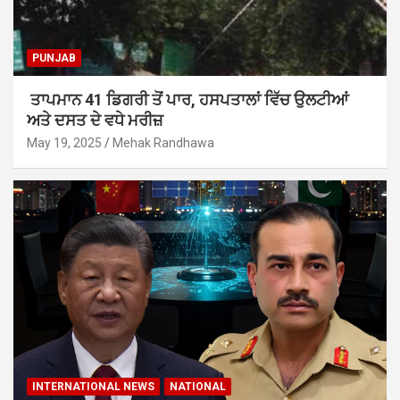
PUNJAB
ਤਾਪਮਾਨ 41 ਡਿਗਰੀ ਤੋਂ ਪਾਰ, ਹਸਪਤਾਲਾਂ ਵਿੱਚ ਉਲਟੀਆਂ
ਅਤੇ ਦਸਤ ਦੇ ਵਧੇ ਮਰੀਜ਼
May 19, 2025
Mehak Randhawa
INTERNATIONAL NEWS
NATIONAL